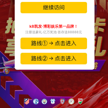
k8凯发·博彩娱乐第一品牌！
注册送豪礼·亿万奖池·首存送88888元